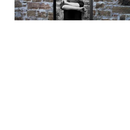
Cybermobbing
Erasmus-Gymnas
Stuttgarter Straße 15
79211 Denzlingen