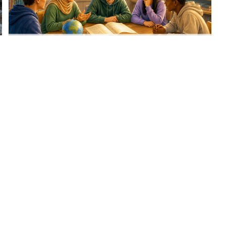
Religion und Ethik am Erasmus-
Gymnasium
ium