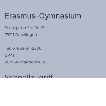
Erasmus-Gymnasium
Stuttgarter Straße 15
79211 Denzlingen
Tel.:
07666-611-2500
E-Mail:
Zum
Kontaktformular
Schnellzugriff
Raumplan
Ferienplan 2025/2026